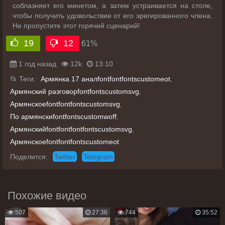
соблазняет его минетом, а затем устраивается на столе,
чтобы получить удовольствие от его эрегированного члена.
Не пропустите этот горячий сценарий!
19
12
61%
1 год назад
12k
13:10
📂 Теги:
Армянка 17 аналfontfontfontscustomeot
,
Армянский разговорfontfontscustomsvg
,
Армянскоеfontfontfontscustomsvg
,
По армянскиfontfontscustomwoff
,
Армянскийfontfontfontfontscustomsvg
,
Армянскоеfontfontfontscustomeot
Поделится:
Twitter
Telegram
Похожие видео
507
27:36
744
35:52