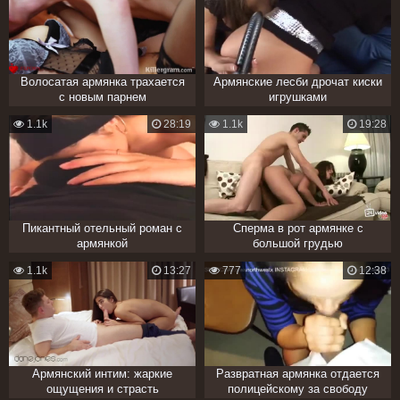
Волосатая армянка трахается
Армянские лесби дрочат киски
с новым парнем
игрушками
1.1k
28:19
1.1k
19:28
Пикантный отельный роман с
Сперма в рот армянке с
армянкой
большой грудью
1.1k
13:27
777
12:38
Армянский интим: жаркие
Развратная армянка отдается
ощущения и страсть
полицейскому за свободу