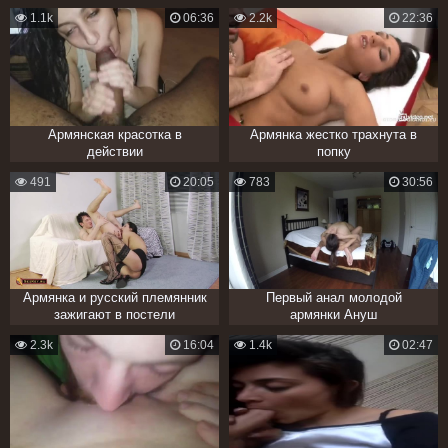
1.1k
06:36
2.2k
22:36
Армянская красотка в
Армянка жестко трахнута в
действии
попку
491
20:05
783
30:56
Армянка и русский племянник
Первый анал молодой
зажигают в постели
армянки Ануш
2.3k
16:04
1.4k
02:47