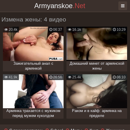
Armyanskoe
.Net
Измена жены: 4 видео
20.4k
06:37
16.1k
10:29
Зажигательный анал с
Домашний минет от армянской
армянкой
жены
41.9k
26:56
25.4k
06:10
Армянка трахается с мужиком
Раком и в кайф: армянка на
перед мужем куколдом
пределе