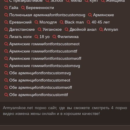
С презираотивом
School
Милы
Кунт
Женщина
Гайа
Беременности
Полненькая армянкаfontfontscustomsvg
Армянские
Ереванский
Молодпя
Black man
40 45 лет
Дагестанские
Уиганское
Двойной анал
Armyan
Лизать ноги
18 yo
Филипинка
Армянские гомикиfontfontscustomeot
Армянские гомикиfontfontscustomttf
Армянские гомикиfontfontscustomwoff
Армянские гомикиfontfontscustomsvg
Обе армянциfontfontscustomsvg
Обе армянциfontfontscustomeot
Обе армянциfontfontscustomwoff
Обе армянциfontfontscustomttf
Armyanskoe.net порно сайт, где вы сможете смотреть 4 порно
видео измена жены онлайн и в хорошем качестве!